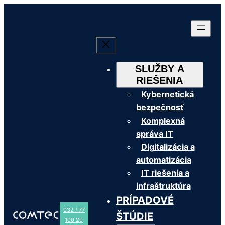
Prejsť
na
obsah
SLUŽBY A
RIEŠENIA
Kybernetická
bezpečnosť
Komplexná
správa IT
Digitalizácia a
automatizácia
IT riešenia a
infraštruktúra
PRÍPADOVÉ
032 / 77
ŠTÚDIE
100 20