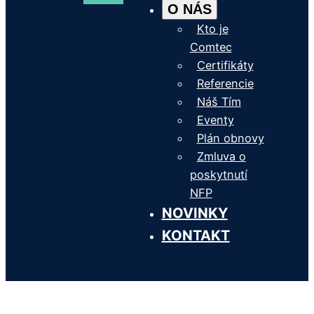
O NÁS
Kto je
Comtec
Certifikáty
Referencie
Náš Tím
Eventy
Plán obnovy
Zmluva o
poskytnutí
NFP
NOVINKY
KONTAKT