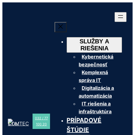
Prejsť
na
obsah
SLUŽBY A
RIEŠENIA
Kybernetická
bezpečnosť
Komplexná
správa IT
Digitalizácia a
automatizácia
IT riešenia a
infraštruktúra
032 / 77
PRÍPADOVÉ
100 20
ŠTÚDIE