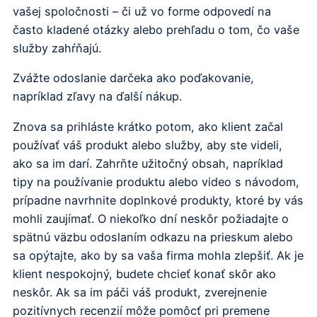
vašej spoločnosti – či už vo forme odpovedí na
často kladené otázky alebo prehľadu o tom, čo vaše
služby zahŕňajú.
Zvážte odoslanie darčeka ako poďakovanie,
napríklad zľavy na ďalší nákup.
Znova sa prihláste krátko potom, ako klient začal
používať váš produkt alebo služby, aby ste videli,
ako sa im darí. Zahrňte užitočný obsah, napríklad
tipy na používanie produktu alebo video s návodom,
prípadne navrhnite doplnkové produkty, ktoré by vás
mohli zaujímať. O niekoľko dní neskôr požiadajte o
spätnú väzbu odoslaním odkazu na prieskum alebo
sa opýtajte, ako by sa vaša firma mohla zlepšiť. Ak je
klient nespokojný, budete chcieť konať skôr ako
neskôr. Ak sa im páči váš produkt, zverejnenie
pozitívnych recenzií môže pomôcť pri premene