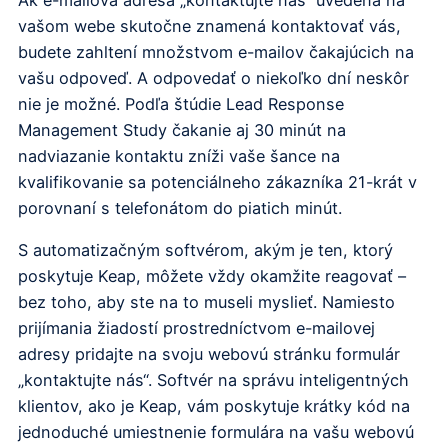
vašom webe skutočne znamená kontaktovať vás,
budete zahltení množstvom e-mailov čakajúcich na
vašu odpoveď. A odpovedať o niekoľko dní neskôr
nie je možné. Podľa štúdie Lead Response
Management Study čakanie aj 30 minút na
nadviazanie kontaktu zníži vaše šance na
kvalifikovanie sa potenciálneho zákazníka 21-krát v
porovnaní s telefonátom do piatich minút.
S automatizačným softvérom, akým je ten, ktorý
poskytuje Keap, môžete vždy okamžite reagovať –
bez toho, aby ste na to museli myslieť. Namiesto
prijímania žiadostí prostredníctvom e-mailovej
adresy pridajte na svoju webovú stránku formulár
„kontaktujte nás“. Softvér na správu inteligentných
klientov, ako je Keap, vám poskytuje krátky kód na
jednoduché umiestnenie formulára na vašu webovú