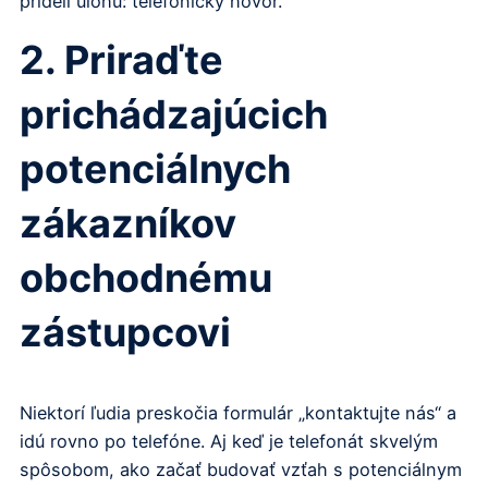
pridelí úlohu: telefonický hovor.
2. Priraďte
prichádzajúcich
potenciálnych
zákazníkov
obchodnému
zástupcovi
Niektorí ľudia preskočia formulár „kontaktujte nás“ a
idú rovno po telefóne. Aj keď je telefonát skvelým
spôsobom, ako začať budovať vzťah s potenciálnym