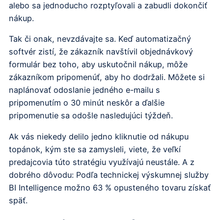
alebo sa jednoducho rozptyľovali a zabudli dokončiť
nákup.
Tak či onak, nevzdávajte sa. Keď automatizačný
softvér zistí, že zákazník navštívil objednávkový
formulár bez toho, aby uskutočnil nákup, môže
zákazníkom pripomenúť, aby ho dodržali. Môžete si
naplánovať odoslanie jedného e-mailu s
pripomenutím o 30 minút neskôr a ďalšie
pripomenutie sa odošle nasledujúci týždeň.
Ak vás niekedy delilo jedno kliknutie od nákupu
topánok, kým ste sa zamysleli, viete, že veľkí
predajcovia túto stratégiu využívajú neustále. A z
dobrého dôvodu: Podľa technickej výskumnej služby
BI Intelligence možno 63 % opusteného tovaru získať
späť.