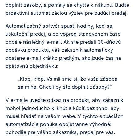
doplniť zásoby, a pomaly sa chyťte k nákupu. Buďte
proaktívni automatizáciou výziev pre budúci predaj.
Automatizačný softvér spustí hodiny, keď sa
uskutoční predaj, a po vopred stanovenom čase
odošle následný e-mail. Ak ste predali 30-dňovú
dodávku produktu, váš zákazník automaticky
dostane e-mail krátko predtým, ako bude čas na
opätovnú objednávku:
„Klop, klop. Všimli sme si, že vaša zásoba
sa míňa. Chceli by ste doplniť zásoby?“
V e-maile uveďte odkaz na produkt, aby zákazník
mohol jednoducho kliknúť a kúpiť bez toho, aby
musel hľadať na vašom webe. V týchto situáciách
automatizácia ponúka obojstranne výhodné:
pohodlie pre vášho zákazníka, predaj pre vás.