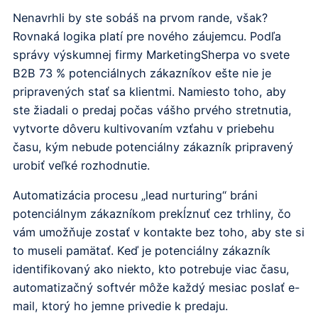
Nenavrhli by ste sobáš na prvom rande, však?
Rovnaká logika platí pre nového záujemcu. Podľa
správy výskumnej firmy MarketingSherpa vo svete
B2B 73 % potenciálnych zákazníkov ešte nie je
pripravených stať sa klientmi. Namiesto toho, aby
ste žiadali o predaj počas vášho prvého stretnutia,
vytvorte dôveru kultivovaním vzťahu v priebehu
času, kým nebude potenciálny zákazník pripravený
urobiť veľké rozhodnutie.
Automatizácia procesu „lead nurturing“ bráni
potenciálnym zákazníkom prekĺznuť cez trhliny, čo
vám umožňuje zostať v kontakte bez toho, aby ste si
to museli pamätať. Keď je potenciálny zákazník
identifikovaný ako niekto, kto potrebuje viac času,
automatizačný softvér môže každý mesiac poslať e-
mail, ktorý ho jemne privedie k predaju.