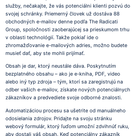
služby, nečakajte, že vás potenciálni klienti pozvú do
svojej schránky. Priemerný človek už dostáva 88
obchodných e-mailov denne podľa The Radicati
Group, spoločnosti zaoberajúcej sa prieskumom trhu
v oblasti technológií. Takže pokiaľ ide o
zhromažďovanie e-mailových adries, možno budete
musieť dať, aby ste mohli prijímať.
Obsah je dar, ktorý neustále dáva. Poskytnutím
bezplatného obsahu – ako je e-kniha, PDF, video
alebo iný typ zdroja – tým, ktorí sa zaregistrujú na
odber vašich e-mailov, získate nových potenciálnych
zákazníkov a predvediete svoje odborné znalosti.
Automatizáciou procesu sa ušetrite od manuálneho
odosielania zdrojov. Pridajte na svoju stránku
webový formulár, ktorý ľuďom umožní zdvihnúť ruku,
aby dostali váš obsah. Keď potenciálny zákazník