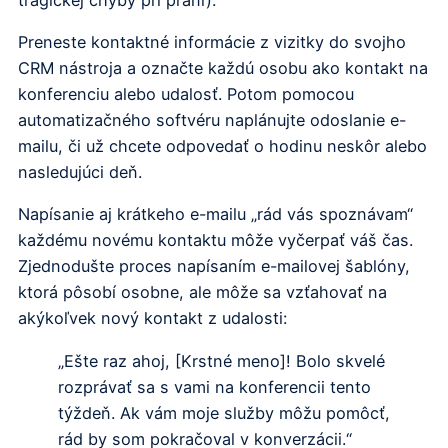
Preneste kontaktné informácie z vizitky do svojho
CRM nástroja a označte každú osobu ako kontakt na
konferenciu alebo udalosť. Potom pomocou
automatizačného softvéru naplánujte odoslanie e-
mailu, či už chcete odpovedať o hodinu neskôr alebo
nasledujúci deň.
Napísanie aj krátkeho e-mailu „rád vás spoznávam“
každému novému kontaktu môže vyčerpať váš čas.
Zjednodušte proces napísaním e-mailovej šablóny,
ktorá pôsobí osobne, ale môže sa vzťahovať na
akýkoľvek nový kontakt z udalosti:
„Ešte raz ahoj, [Krstné meno]! Bolo skvelé
rozprávať sa s vami na konferencii tento
týždeň. Ak vám moje služby môžu pomôcť,
rád by som pokračoval v konverzácii.“