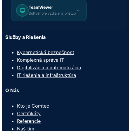
TeamViewer
Softvér pre vzdialený prístup
Služby a Riešenia
Kybernetická bezpečnosť
Komplexná správa IT
Digitalizácia a automatizácia
IT riešenia a infraštruktúra
O Nás
Kto je Comtec
Certifikáty
Referencie
Náš tím