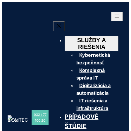
Prejsť
na
obsah
SLUŽBY A
RIEŠENIA
Kybernetická
bezpečnosť
Komplexná
správa IT
Digitalizácia a
automatizácia
IT riešenia a
infraštruktúra
032 / 77
PRÍPADOVÉ
100 20
ŠTÚDIE