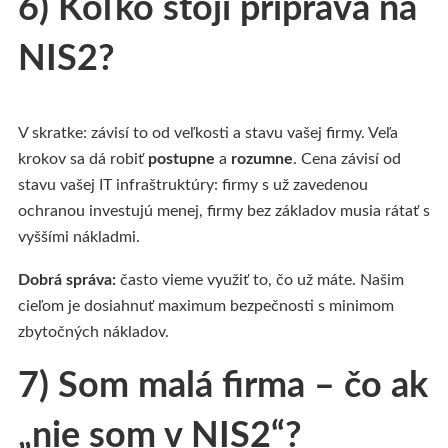
6) Koľko stojí príprava na
NIS2?
V skratke: závisí to od veľkosti a stavu vašej firmy. Veľa
krokov sa dá robiť
postupne
a
rozumne
. Cena závisí od
stavu vašej IT infraštruktúry: firmy s už zavedenou
ochranou investujú menej, firmy bez základov musia rátať s
vyššími nákladmi.
Dobrá správa:
často vieme využiť to, čo už máte. Našim
cieľom je dosiahnuť maximum bezpečnosti s minimom
zbytočných nákladov.
7) Som malá firma – čo ak
„nie som v NIS2“?