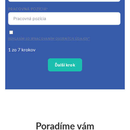
PRACOVNÁ POZÍCIA*
SÚHLASÍM SO SPRACOVANÍM OSOBNÝCH ÚDAJOV*
1 zo 7 krokov
Poradíme vám