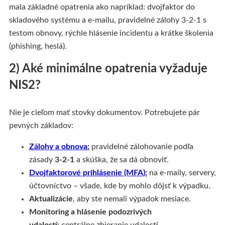
mala základné opatrenia ako napríklad: dvojfaktor do
skladového systému a e‑mailu, pravidelné zálohy 3‑2‑1 s
testom obnovy, rýchle hlásenie incidentu a krátke školenia
(phishing, heslá).
2) Aké minimálne opatrenia vyžaduje
NIS2?
Nie je cieľom mať stovky dokumentov. Potrebujete pár
pevných základov:
Zálohy a
obnova
:
pravidelné zálohovanie podľa
zásady
3‑2‑1
a skúška, že sa dá obnoviť.
Dvojfaktorové prihlásenie (MFA):
na e‑maily, servery,
účtovníctvo – všade, kde by mohlo dôjsť k výpadku.
Aktualizácie
, aby ste nemali výpadok mesiace.
Monitoring a hlásenie podozrivých