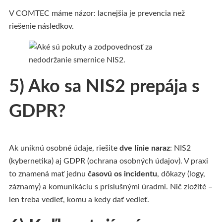
V COMTEC máme názor: lacnejšia je prevencia než
riešenie následkov.
5) Ako sa NIS2 prepája s
GDPR?
Ak uniknú osobné údaje, riešite
dve línie naraz
: NIS2
(kybernetika) aj GDPR (ochrana osobných údajov). V praxi
to znamená mať jednu
časovú os incidentu
, dôkazy (logy,
záznamy) a komunikáciu s príslušnými úradmi. Nič zložité –
len treba vedieť, komu a kedy dať vedieť.