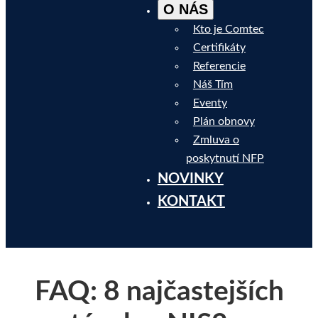
O NÁS
Kto je Comtec
Certifikáty
Referencie
Náš Tím
Eventy
Plán obnovy
Zmluva o
poskytnutí NFP
NOVINKY
KONTAKT
FAQ: 8 najčastejších