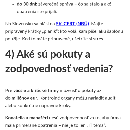
do 30 dní:
záverečná správa – čo sa stalo a aké
opatrenia ste prijali.
Na Slovensku sa hlási na
SK‑CERT (NBÚ)
. Majte
pripravený krátky „plánik“: kto volá, kam píše, akú šablónu
použije. Keď to máte pripravené, ušetríte si stres.
4) Aké sú pokuty a
zodpovednosť vedenia?
Pre
väčšie a kritické firmy
môže ísť o pokuty až
do
miliónov eur
. Kontrolné orgány môžu nariadiť audit
alebo konkrétne nápravné kroky.
Konatelia a manažéri
nesú zodpovednosť za to, aby firma
mala primerané opatrenia – nie je to len „IT téma“.