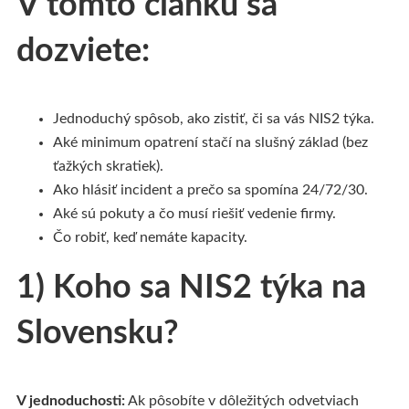
V tomto článku sa
dozviete:
Jednoduchý spôsob, ako zistiť, či sa vás NIS2 týka.
Aké minimum opatrení stačí na slušný základ (bez
ťažkých skratiek).
Ako hlásiť incident a prečo sa spomína 24/72/30.
Aké sú pokuty a čo musí riešiť vedenie firmy.
Čo robiť, keď nemáte kapacity.
1) Koho sa NIS2 týka na
Slovensku?
V jednoduchosti:
Ak pôsobíte v dôležitých odvetviach