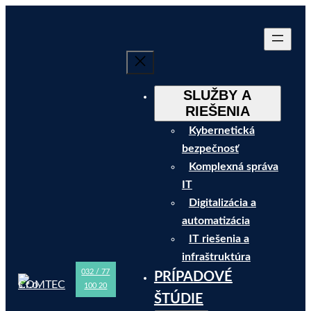
Prejsť
na
obsah
SLUŽBY A
RIEŠENIA
Kybernetická
bezpečnosť
Komplexná správa
IT
Digitalizácia a
automatizácia
IT riešenia a
infraštruktúra
032 / 77
PRÍPADOVÉ
100 20
ŠTÚDIE