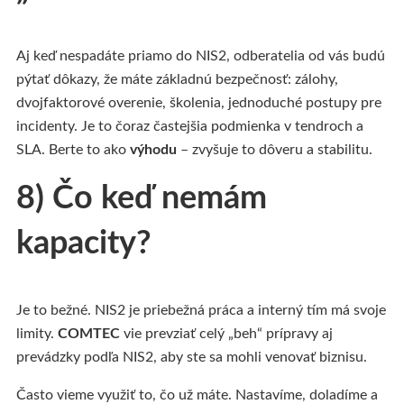
Aj keď nespadáte priamo do NIS2, odberatelia od vás budú
pýtať dôkazy, že máte základnú bezpečnosť: zálohy,
dvojfaktorové overenie, školenia, jednoduché postupy pre
incidenty. Je to čoraz častejšia podmienka v tendroch a
SLA. Berte to ako
výhodu
– zvyšuje to dôveru a stabilitu.
8) Čo keď nemám
kapacity?
Je to bežné. NIS2 je priebežná práca a interný tím má svoje
limity.
COMTEC
vie prevziať celý „beh“ prípravy aj
prevádzky podľa NIS2, aby ste sa mohli venovať biznisu.
Často vieme využiť to, čo už máte. Nastavíme, doladíme a