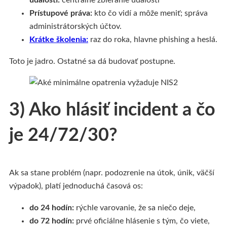
udalostí:
centrálne zbieranie udalostí
Prístupové práva:
kto čo vidí a môže meniť; správa
administrátorských účtov.
Krátke školenia:
raz do roka, hlavne phishing a heslá.
Toto je jadro. Ostatné sa dá budovať postupne.
3) Ako hlásiť incident a čo
je 24/72/30?
Ak sa stane problém (napr. podozrenie na útok, únik, väčší
výpadok), platí jednoduchá časová os:
do 24 hodín:
rýchle varovanie, že sa niečo deje,
do 72 hodín:
prvé oficiálne hlásenie s tým, čo viete,