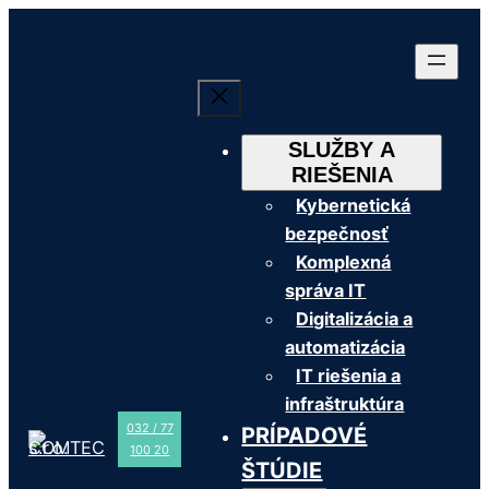
Prejsť
na
obsah
SLUŽBY A
RIEŠENIA
Kybernetická
bezpečnosť
Komplexná
správa IT
Digitalizácia a
automatizácia
IT riešenia a
infraštruktúra
032 / 77
PRÍPADOVÉ
100 20
ŠTÚDIE