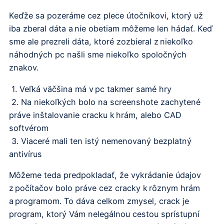
Keďže sa pozeráme cez plece útočníkovi, ktorý už
iba zberal dáta a nie obetiam môžeme len hádať. Keď
sme ale prezreli dáta, ktoré zozbieral z niekoľko
náhodných pc našli sme niekoľko spoločných
znakov.
1. Veľká väčšina má v pc takmer samé hry
2. Na niekoľkých bolo na screenshote zachytené
práve inštalovanie cracku k hrám, alebo CAD
softvérom
3. Viaceré mali ten istý nemenovaný bezplatný
antivírus
Môžeme teda predpokladať, že vykrádanie údajov
z počítačov bolo práve cez cracky k rôznym hrám
a programom. To dáva celkom zmysel, crack je
program, ktorý Vám nelegálnou cestou sprístupní