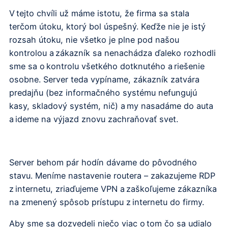
V tejto chvíli už máme istotu, že firma sa stala
terčom útoku, ktorý bol úspešný. Keďže nie je istý
rozsah útoku, nie všetko je plne pod našou
kontrolou a zákazník sa nenachádza ďaleko rozhodli
sme sa o kontrolu všetkého dotknutého a riešenie
osobne. Server teda vypíname, zákazník zatvára
predajňu (bez informačného systému nefungujú
kasy, skladový systém, nič) a my nasadáme do auta
a ideme na výjazd znovu zachraňovať svet.
Server behom pár hodín dávame do pôvodného
stavu. Meníme nastavenie routera – zakazujeme RDP
z internetu, zriaďujeme VPN a zaškoľujeme zákazníka
na zmenený spôsob prístupu z internetu do firmy.
Aby sme sa dozvedeli niečo viac o tom čo sa udialo