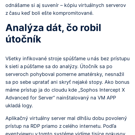
odnášame si aj suvenír – kópiu virtuálnych serverov
z času keď boli ešte kompromitované.
Analýza dát, čo robil
útočník
Všetky infikované stroje spúšťame u nás bez prístupu
k sieti a púšťame sa do analýzy. Útočník sa po
serveroch pohyboval pomerne amatérsky, nesnažil
sa po sebe upratať ani skryť nejaké stopy. Ako bonus
máme prístup ja do cloudu kde „Sophos Intercept X
Advanced for Server“ nainštalovaný na VM APP
ukladá logy.
Aplikačný virtuálny server mal dlhšiu dobu povolený
prístup na RDP priamo z celého internetu. Podľa
eventviewru v tomto systéme vidíme tisíce pokusov