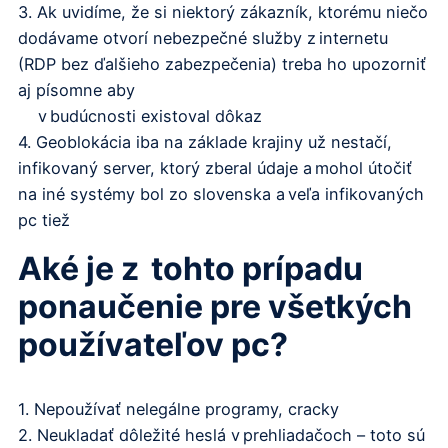
3. Ak uvidíme, že si niektorý zákazník, ktorému niečo
dodávame otvorí nebezpečné služby z internetu
(RDP bez ďalšieho zabezpečenia) treba ho upozorniť
aj písomne aby
v budúcnosti existoval dôkaz
4. Geoblokácia iba na základe krajiny už nestačí,
infikovaný server, ktorý zberal údaje a mohol útočiť
na iné systémy bol zo slovenska a veľa infikovaných
pc tiež
Aké je z tohto prípadu
ponaučenie pre všetkých
používateľov pc?
1. Nepoužívať nelegálne programy, cracky
2. Neukladať dôležité heslá v prehliadačoch – toto sú