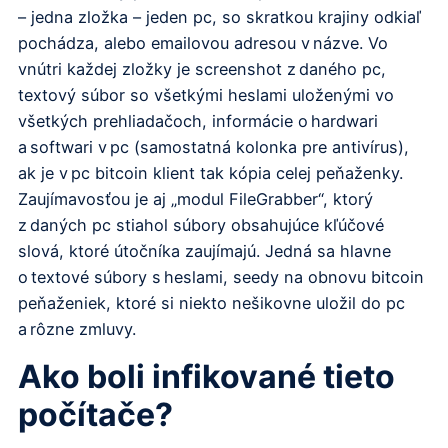
– jedna zložka – jeden pc, so skratkou krajiny odkiaľ
pochádza, alebo emailovou adresou v názve. Vo
vnútri každej zložky je screenshot z daného pc,
textový súbor so všetkými heslami uloženými vo
všetkých prehliadačoch, informácie o hardwari
a softwari v pc (samostatná kolonka pre antivírus),
ak je v pc bitcoin klient tak kópia celej peňaženky.
Zaujímavosťou je aj „modul FileGrabber“, ktorý
z daných pc stiahol súbory obsahujúce kľúčové
slová, ktoré útočníka zaujímajú. Jedná sa hlavne
o textové súbory s heslami, seedy na obnovu bitcoin
peňaženiek, ktoré si niekto nešikovne uložil do pc
a rôzne zmluvy.
Ako boli infikované tieto
počítače?