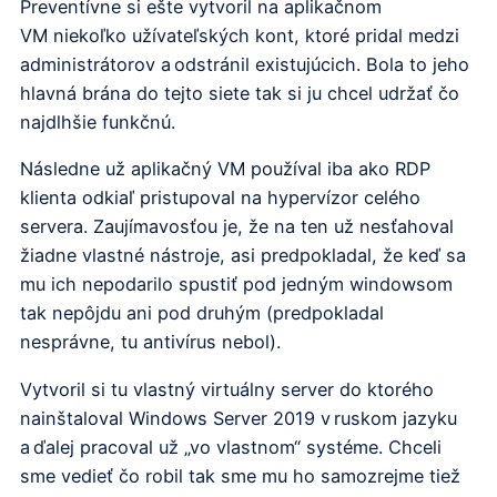
Preventívne si ešte vytvoril na aplikačnom
VM niekoľko užívateľských kont, ktoré pridal medzi
administrátorov a odstránil existujúcich. Bola to jeho
hlavná brána do tejto siete tak si ju chcel udržať čo
najdlhšie funkčnú.
Následne už aplikačný VM používal iba ako RDP
klienta odkiaľ pristupoval na hypervízor celého
servera. Zaujímavosťou je, že na ten už nesťahoval
žiadne vlastné nástroje, asi predpokladal, že keď sa
mu ich nepodarilo spustiť pod jedným windowsom
tak nepôjdu ani pod druhým (predpokladal
nesprávne, tu antivírus nebol).
Vytvoril si tu vlastný virtuálny server do ktorého
nainštaloval Windows Server 2019 v ruskom jazyku
a ďalej pracoval už „vo vlastnom“ systéme. Chceli
sme vedieť čo robil tak sme mu ho samozrejme tiež