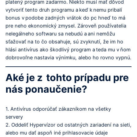
platený program zadarmo. Niekto musí mať dôvod
vytvoriť tento druh programu a keď k nemu pribalí
bonus v podobe zadných vrátok do pc hneď to má
pre neho ekonomický zmysel. Zároveň používatelia
nelegálneho softwaru sa nebudú a ani nemôžu
sťažovať na to čo obsahuje, sú zvyknutí, že im ho
hlási antivírus ako škodlivý program a teda mu v ňom
dobrovoľne nastavia výnimku, alebo ho rovno vypnú.
Aké je z tohto prípadu pre
nás ponaučenie?
1. Antivírus odporúčať zákazníkom na všetky
servery
2. Oddeliť Hypervízor od ostatných zariadení na sieti,
alebo mu dať aspoň iné prihlasovacie údaje